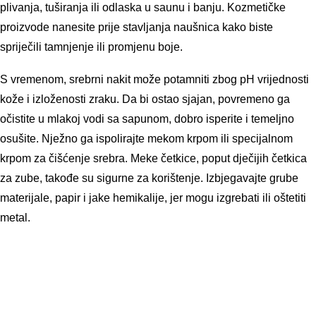
plivanja, tuširanja ili odlaska u saunu i banju. Kozmetičke
proizvode nanesite prije stavljanja naušnica kako biste
spriječili tamnjenje ili promjenu boje.
S vremenom, srebrni nakit može potamniti zbog pH vrijednosti
kože i izloženosti zraku. Da bi ostao sjajan, povremeno ga
očistite u mlakoj vodi sa sapunom, dobro isperite i temeljno
osušite. Nježno ga ispolirajte mekom krpom ili specijalnom
krpom za čišćenje srebra. Meke četkice, poput dječijih četkica
za zube, takođe su sigurne za korištenje. Izbjegavajte grube
materijale, papir i jake hemikalije, jer mogu izgrebati ili oštetiti
metal.