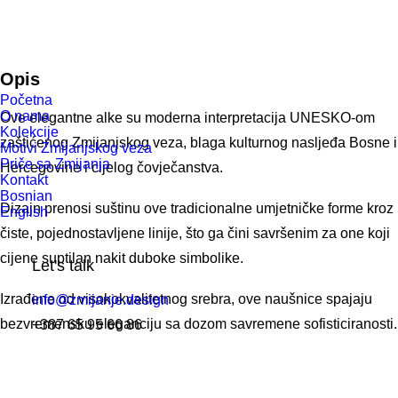
Opis
Početna
O nama
Ove elegantne alke su moderna interpretacija UNESKO-om
Kolekcije
zaštićenog Zmijanjskog veza, blaga kulturnog nasljeđa Bosne i
Motivi Zmijanjskog veza
Priče sa Zmijanja
Hercegovine i cijelog čovječanstva.
Kontakt
Bosnian
Dizajn prenosi suštinu ove tradicionalne umjetničke forme kroz
English
čiste, pojednostavljene linije, što ga čini savršenim za one koji
cijene suptilan nakit duboke simbolike.
Let's talk
Izrađene od visokokvalitetnog srebra, ove naušnice spajaju
info@zmijanje.design
bezvremensku eleganciju sa dozom savremene sofisticiranosti.
+387 65 95 66 86