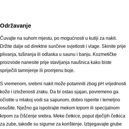
Održavanje
Čuvajte na suhom mjestu, po mogućnosti u kutiji za nakit.
Držite dalje od direktne sunčeve svjetlosti i vlage. Skinite prije
plivanja, tuširanja ili odlaska u saunu i banju. Kozmetičke
proizvode nanesite prije stavljanja naušnica kako biste
spriječili tamnjenje ili promjenu boje.
S vremenom, srebrni nakit može potamniti zbog pH vrijednosti
kože i izloženosti zraku. Da bi ostao sjajan, povremeno ga
očistite u mlakoj vodi sa sapunom, dobro isperite i temeljno
osušite. Nježno ga ispolirajte mekom krpom ili specijalnom
krpom za čišćenje srebra. Meke četkice, poput dječijih četkica
za zube, takođe su sigurne za korištenje. Izbjegavajte grube