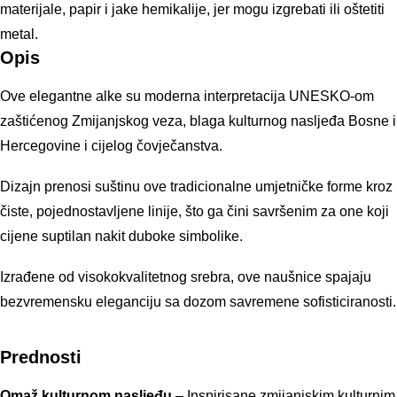
materijale, papir i jake hemikalije, jer mogu izgrebati ili oštetiti
metal.
Opis
Ove elegantne alke su moderna interpretacija UNESKO-om
zaštićenog Zmijanjskog veza, blaga kulturnog nasljeđa Bosne i
Hercegovine i cijelog čovječanstva.
Dizajn prenosi suštinu ove tradicionalne umjetničke forme kroz
čiste, pojednostavljene linije, što ga čini savršenim za one koji
cijene suptilan nakit duboke simbolike.
Izrađene od visokokvalitetnog srebra, ove naušnice spajaju
bezvremensku eleganciju sa dozom savremene sofisticiranosti.
Prednosti
Omaž kulturnom nasljeđu
– Inspirisane zmijanjskim kulturnim