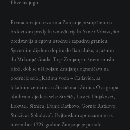
Plive na jugu.
Prema novijim izvorima Zmijanje je smješteno u
brdovitom predjelu između rijeka Sane i Vrbasa, što
predstavlja njegovu istočnu i zapadnu granicu.
Sjevernim dijelom dopire do Banjaluke, a južnim
do Mrkonjić Grada. To je Zmijanje u širem smislu
riječi, dok se uži pojam Zmijanja ograničava na
područje sela „Kadina Voda – Čađavica, sa
lokalnim centrima u Stričićima i Sitnici. Ova grupa
obuhvata sljedeća sela: Stričići, Lusići, Dujakovci,
Lokvari, Sitnica, Donje Ratkovo, Gornje Ratkovo,
Stražice i Sokolovo“. Dejtonskim sporazumom iz
novembra 1995. godine Zmijanje je postalo