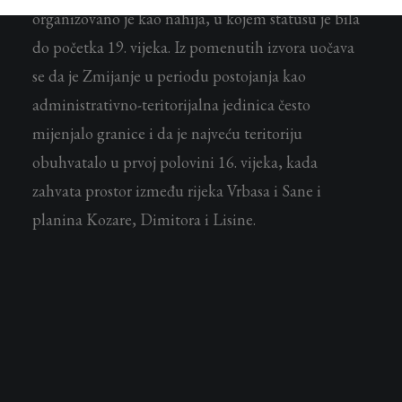
organizovano je kao nahija, u kojem statusu je bila
do početka 19. vijeka. Iz pomenutih izvora uočava
se da je Zmijanje u periodu postojanja kao
administrativno-teritorijalna jedinica često
mijenjalo granice i da je najveću teritoriju
obuhvatalo u prvoj polovini 16. vijeka, kada
zahvata prostor između rijeka Vrbasa i Sane i
planina Kozare, Dimitora i Lisine.