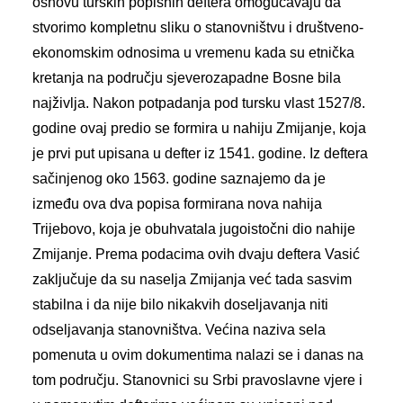
osnovu turskih popisnih deftera omogućavaju da
stvorimo kompletnu sliku o stanovništvu i društveno-
ekonomskim odnosima u vremenu kada su etnička
kretanja na području sjeverozapadne Bosne bila
najživlja. Nakon potpadanja pod tursku vlast 1527/8.
godine ovaj predio se formira u nahiju Zmijanje, koja
je prvi put upisana u defter iz 1541. godine. Iz deftera
sačinjenog oko 1563. godine saznajemo da je
između ova dva popisa formirana nova nahija
Trijebovo, koja je obuhvatala jugoistočni dio nahije
Zmijanje. Prema podacima ovih dvaju deftera Vasić
zaključuje da su naselja Zmijanja već tada sasvim
stabilna i da nije bilo nikakvih doseljavanja niti
odseljavanja stanovništva. Većina naziva sela
pomenuta u ovim dokumentima nalazi se i danas na
tom području. Stanovnici su Srbi pravoslavne vjere i