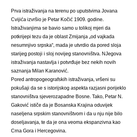
Prva istraživanja na terenu po uputstvima Jovana
Cvijića izvršio je Petar Kočić 1909. godine.
Istraživanjima se bavio samo u tolikoj mjeri da
potkrijepi tezu da je oblast Zmijanja „od vajkada
nesumnjivo srpska“, mada je utvrdio da pored sloja
starijeg postoji i sloj novijeg stanovništva. NJegova
istraživanja nastavlja i potvrđuje bez nekih novih
saznanja Milan Karanović.
Pored antropogeografskih istraživanja, vršeni su
pokušaji da se s istorijskog aspekta razjasni porijeklo
stanovništva sjeverozapadne Bosne. Tako, Petar N.
Gaković ističe da je Bosanska Krajina oduvijek
naseljena srpskim stanovništvom i da u nju nije bilo
doseljavanja, te da je ona veoma ekspanzivna kao
Crna Gora i Hercegovina.