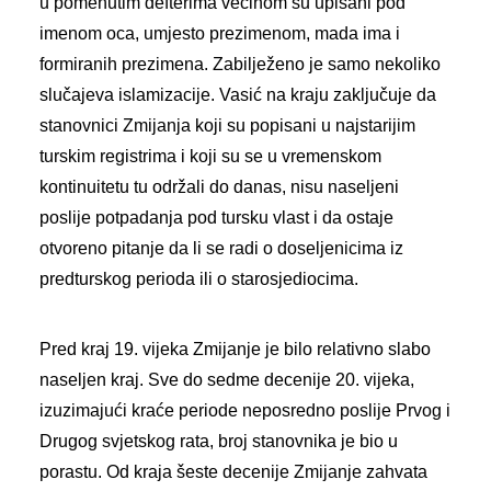
u pomenutim defterima većinom su upisani pod
imenom oca, umjesto prezimenom, mada ima i
formiranih prezimena. Zabilježeno je samo nekoliko
slučajeva islamizacije. Vasić na kraju zaključuje da
stanovnici Zmijanja koji su popisani u najstarijim
turskim registrima i koji su se u vremenskom
kontinuitetu tu održali do danas, nisu naseljeni
poslije potpadanja pod tursku vlast i da ostaje
otvoreno pitanje da li se radi o doseljenicima iz
predturskog perioda ili o starosjediocima.
Pred kraj 19. vijeka Zmijanje je bilo relativno slabo
naseljen kraj. Sve do sedme decenije 20. vijeka,
izuzimajući kraće periode neposredno poslije Prvog i
Drugog svjetskog rata, broj stanovnika je bio u
porastu. Od kraja šeste decenije Zmijanje zahvata