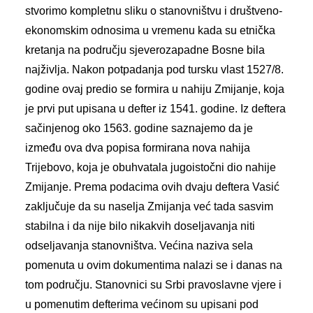
stvorimo kompletnu sliku o stanovništvu i društveno-
ekonomskim odnosima u vremenu kada su etnička
kretanja na području sjeverozapadne Bosne bila
najživlja. Nakon potpadanja pod tursku vlast 1527/8.
godine ovaj predio se formira u nahiju Zmijanje, koja
je prvi put upisana u defter iz 1541. godine. Iz deftera
sačinjenog oko 1563. godine saznajemo da je
između ova dva popisa formirana nova nahija
Trijebovo, koja je obuhvatala jugoistočni dio nahije
Zmijanje. Prema podacima ovih dvaju deftera Vasić
zaključuje da su naselja Zmijanja već tada sasvim
stabilna i da nije bilo nikakvih doseljavanja niti
odseljavanja stanovništva. Većina naziva sela
pomenuta u ovim dokumentima nalazi se i danas na
tom području. Stanovnici su Srbi pravoslavne vjere i
u pomenutim defterima većinom su upisani pod