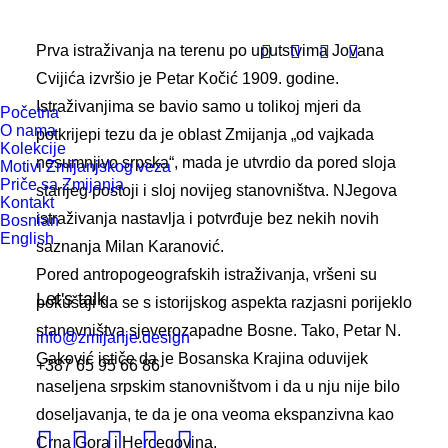
Prva istraživanja na terenu po uputstvima Jovana
Cvijića izvršio je Petar Kočić 1909. godine.
Istraživanjima se bavio samo u tolikoj mjeri da
Početna
O nama
potkrijepi tezu da je oblast Zmijanja „od vajkada
Kolekcije
nesumnjivo srpska“, mada je utvrdio da pored sloja
Motivi Zmijanjskog veza
Priče sa Zmijanja
starijeg postoji i sloj novijeg stanovništva. NJegova
Kontakt
istraživanja nastavlja i potvrđuje bez nekih novih
Bosnian
English
saznanja Milan Karanović.
Pored antropogeografskih istraživanja, vršeni su
Let's talk
pokušaji da se s istorijskog aspekta razjasni porijeklo
stanovništva sjeverozapadne Bosne. Tako, Petar N.
info@zmijanje.design
Gaković ističe da je Bosanska Krajina oduvijek
+387 65 95 66 86
naseljena srpskim stanovništvom i da u nju nije bilo
doseljavanja, te da je ona veoma ekspanzivna kao
Crna Gora i Hercegovina.