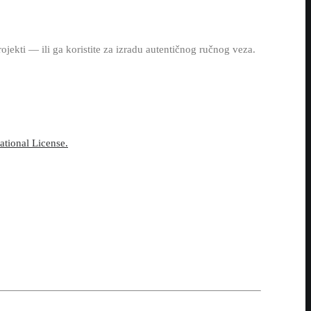
ojekti — ili ga koristite za izradu autentičnog ručnog veza.
tional License.