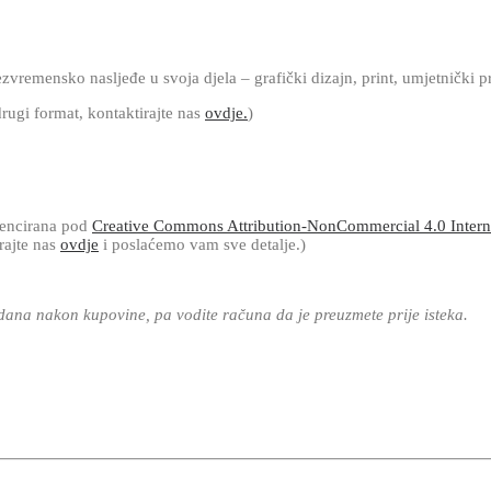
vremensko nasljeđe u svoja djela – grafički dizajn, print, umjetnički pr
rugi format, kontaktirajte nas
ovdje.
)
cencirana pod
Creative Commons Attribution-NonCommercial 4.0 Interna
rajte nas
ovdje
i poslaćemo vam sve detalje.)
 dana nakon kupovine, pa vodite računa da je preuzmete prije isteka.