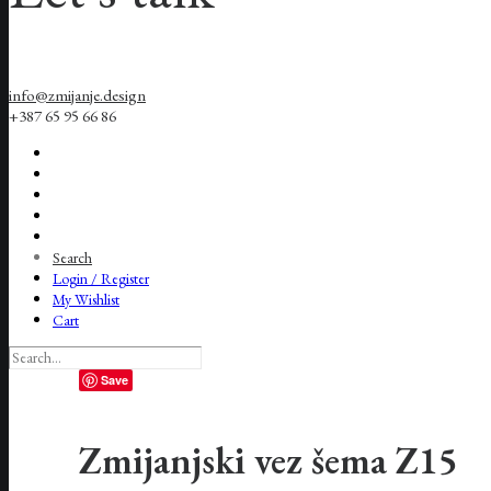
info@zmijanje.design
+387 65 95 66 86
Search
Login / Register
My Wishlist
Cart
Save
Zmijanjski vez šema Z15