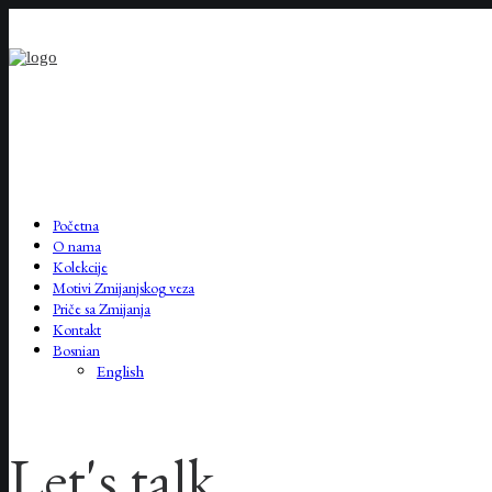
Početna
O nama
Kolekcije
Motivi Zmijanjskog veza
Priče sa Zmijanja
Kontakt
Bosnian
English
Let's talk