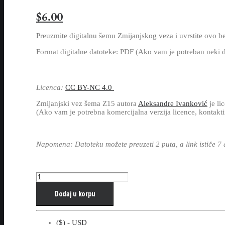
$
6.00
Preuzmite digitalnu šemu Zmijanjskog veza i uvrstite ovo bez
Format digitalne datoteke: PDF (Ako vam je potreban neki d
Licenca:
CC BY-NC 4.0
Zmijanjski vez šema Z15 autora
Aleksandre Ivanković
je li
(Ako vam je potrebna komercijalna verzija licence, kontakti
Napomena: Datoteku možete preuzeti 2 puta, a link ističe 7
Zmijanjski
vez
šema
Dodaj u korpu
Z15
količina
($) - USD