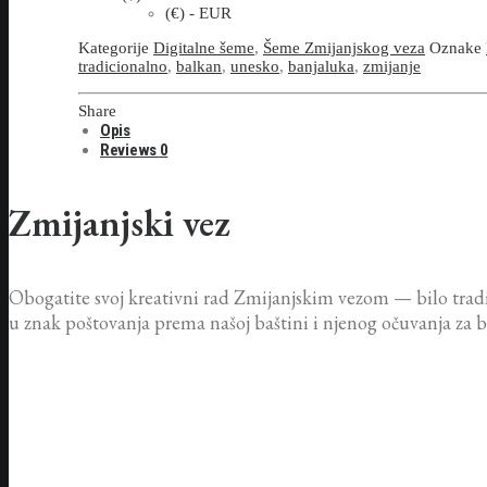
(€) - EUR
Kategorije
Digitalne šeme
,
Šeme Zmijanjskog veza
Oznake
tradicionalno
,
balkan
,
unesko
,
banjaluka
,
zmijanje
Share
Opis
Reviews
0
Zmijanjski vez
Obogatite svoj kreativni rad Zmijanjskim vezom — bilo tra
u znak poštovanja prema našoj baštini i njenog očuvanja za 