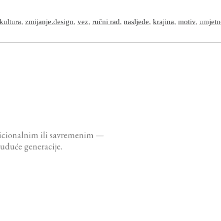
kultura
,
zmijanje.design
,
vez
,
ručni rad
,
nasljeđe
,
krajina
,
motiv
,
umjetn
dicionalnim ili savremenim —
buduće generacije.